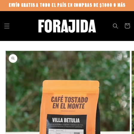
Ir
ENVÍO GRATIS A TODO EL PAÍS EN COMPRAS DE $1000 O MÁS
directamente
al contenido
Carrit
Ir
directamente
a la
información
del producto