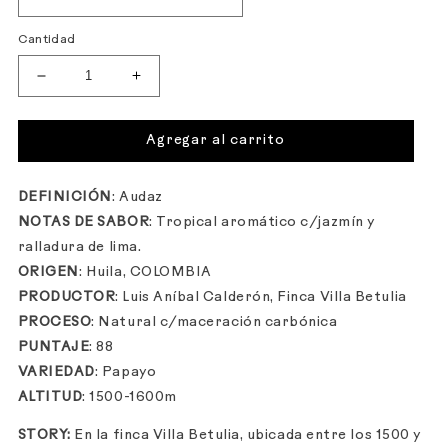
Cantidad
Reducir
Aumentar
cantidad
cantidad
para
para
VILLA
VILLA
Agregar al carrito
BETULIA
BETULIA
Colombia
Colombia
DEFINICIÓN
: Audaz
NOTAS DE SABOR
:
Tropical aromático c/jazmín y
ralladura de lima.
ORIGEN
:
Huila, COLOMBIA
PRODUCTOR
: Luis Aníbal Calderón, Finca Villa Betulia
PROCESO
: Natural c/maceración carbónica
PUNTAJE
: 88
VARIEDAD
: Papayo
ALTITUD
: 1500-1600m
STORY:
En la finca Villa Betulia, ubicada entre los 1500 y