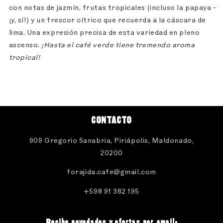
con notas de jazmín, frutas tropicales (incluso la papaya -
¡y, sí!) y un frescor cítrico que recuerda a la cáscara de
lima. Una expresión precisa de esta variedad en pleno
ascenso.
¡Hasta el café verde tiene tremendo aroma
tropical!
CONTACTO
909 Gregorio Sanabria, Piriápolis, Maldonado,
20200
forajida.cafe@gmail.com
+598 91 382 195
Recibe novedades y ofertas por email: